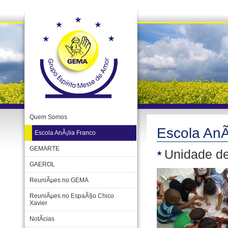
Quem Somos
Escola AnÃ
Escola AnÃ¡lia Franco
GEMARTE
Unidade de
GAEROL
ReuniÃµes no GEMA
ReuniÃµes no EspaÃ§o Chico
Xavier
NotÃ­cias