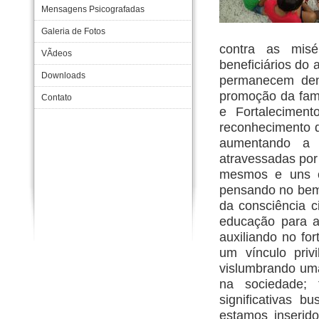
Mensagens Psicografadas
Galeria de Fotos
contra as misér
VÃ­deos
beneficiários do
Downloads
permanecem dent
promoção da famí
Contato
e Fortaleciment
reconhecimento d
aumentando a a
atravessadas por
mesmos e uns co
pensando no bem 
da consciência c
educação para a
auxiliando no for
um vínculo privi
vislumbrando um
na sociedade; 
significativas 
estamos inserid