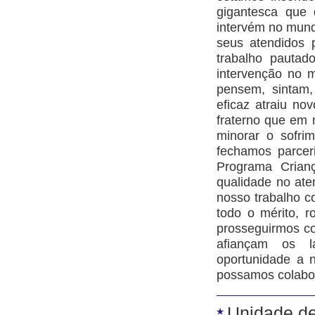
gigantesca que
intervém no mundo
seus atendidos 
trabalho pautad
intervenção no 
pensem, sintam,
eficaz atraiu no
fraterno que em 
minorar o sofri
fechamos parcer
Programa Crian
qualidade no ate
nosso trabalho c
todo o mérito, 
prosseguirmos c
afiançam os l
oportunidade a 
possamos colabo
Unidade de