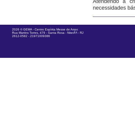
Atendendo a cr
necessidades bá
2026 © GEMA - Centro Espírita Messe de Amor.
Rua Martins Torres, 479 - Santa Rosa - NiterÃ³i - RJ
2612-0582 - 21971009386